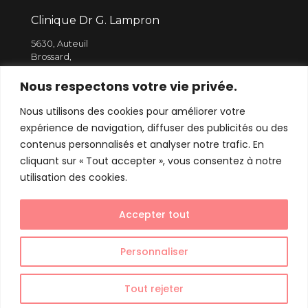
Clinique Dr G. Lampron
5630, Auteuil
Brossard,
J4Z 1M4
Nous respectons votre vie privée.
Nous utilisons des cookies pour améliorer votre
514 910.8367
expérience de navigation, diffuser des publicités ou des
info@varice.ca
contenus personnalisés et analyser notre trafic. En
cliquant sur « Tout accepter », vous consentez à notre
utilisation des cookies.
Accepter tout
Clinique Dre G. Lampron - Varice et médecine
esthétique || Design web
Magentamedia.ca
Personnaliser
Politique de confidentialité
Tout rejeter