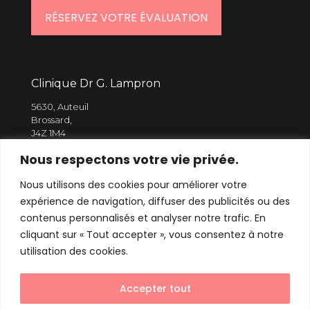
RÉSERVEZ VOTRE ÉVALUATION
Clinique Dr G. Lampron
5630, Auteuil
Brossard,
J4Z 1M4
Nous respectons votre vie privée.
514 910.8367
Nous utilisons des cookies pour améliorer votre
info@varice.ca
expérience de navigation, diffuser des publicités ou des
contenus personnalisés et analyser notre trafic. En
cliquant sur « Tout accepter », vous consentez à notre
utilisation des cookies.
Accepter tout
Clinique Dre G. Lampron - Varice et médecine
esthétique || Design web
Magentamedia.ca