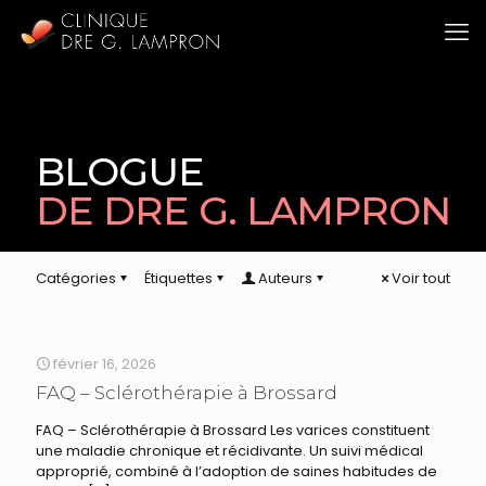
BLOGUE
DE DRE G. LAMPRON
Catégories
Étiquettes
Auteurs
Voir tout
février 16, 2026
FAQ – Sclérothérapie à Brossard
FAQ – Sclérothérapie à Brossard Les varices constituent
une maladie chronique et récidivante. Un suivi médical
approprié, combiné à l’adoption de saines habitudes de