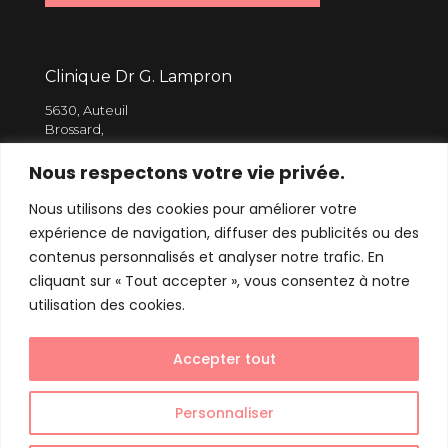
Clinique Dr G. Lampron
5630, Auteuil
Brossard,
J4Z 1M4
Nous respectons votre vie privée.
Nous utilisons des cookies pour améliorer votre
514 910.8367
expérience de navigation, diffuser des publicités ou des
info@varice.ca
contenus personnalisés et analyser notre trafic. En
cliquant sur « Tout accepter », vous consentez à notre
utilisation des cookies.
Accepter tout
Clinique Dre G. Lampron - Varice et médecine
esthétique || Design web
Magentamedia.ca
Personnaliser
Politique de confidentialité